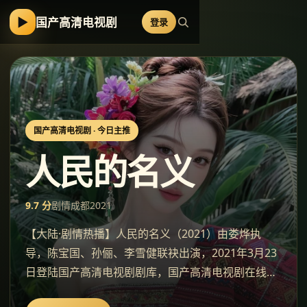
▶
国产高清电视剧
登录
国产高清电视剧
· 今日主推
人民的名义
9.7
分
剧情
成都
2021
【大陆·剧情热播】人民的名义（2021）由娄烨执
导，陈宝国、孙俪、李雪健联袂出演，2021年3月23
日登陆国产高清电视剧剧库，国产高清电视剧在线观
看。